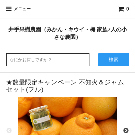
0
メニュー
井手果樹農園（みかん・キウイ・梅 家族7人の小
さな農園）
検索
★数量限定キャンペーン 不知火＆ジャム
セット(フル)