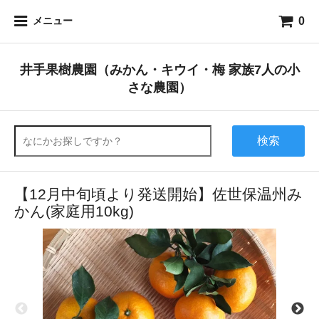
0
メニュー
井手果樹農園（みかん・キウイ・梅 家族7人の小
さな農園）
検索
【12月中旬頃より発送開始】佐世保温州み
かん(家庭用10kg)