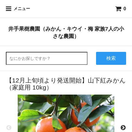
0
メニュー
井手果樹農園（みかん・キウイ・梅 家族7人の小
さな農園）
検索
【12月上旬頃より発送開始】山下紅みかん
（家庭用 10kg）